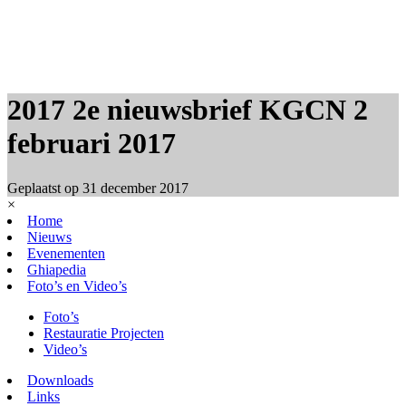
2017 2e nieuwsbrief KGCN 2
februari 2017
Geplaatst op
31 december 2017
×
Home
Nieuws
Evenementen
Ghiapedia
Foto’s en Video’s
Foto’s
Restauratie Projecten
Video’s
Downloads
Links