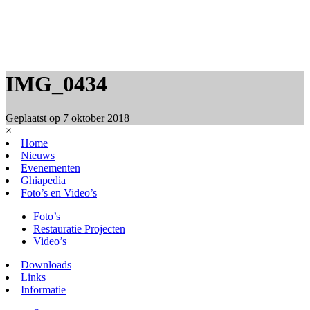
IMG_0434
Geplaatst op
7 oktober 2018
×
Home
Nieuws
Evenementen
Ghiapedia
Foto’s en Video’s
Foto’s
Restauratie Projecten
Video’s
Downloads
Links
Informatie