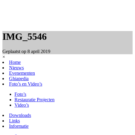
IMG_5546
Geplaatst op
8 april 2019
×
Home
Nieuws
Evenementen
Ghiapedia
Foto’s en Video’s
Foto’s
Restauratie Projecten
Video’s
Downloads
Links
Informatie