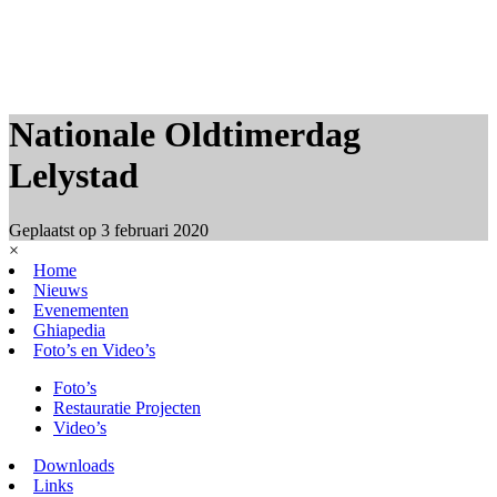
Nationale Oldtimerdag
Lelystad
Geplaatst op
3 februari 2020
×
Home
Nieuws
Evenementen
Ghiapedia
Foto’s en Video’s
Foto’s
Restauratie Projecten
Video’s
Downloads
Links