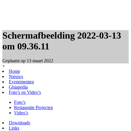
Schermafbeelding 2022-03-13
om 09.36.11
Geplaatst op
13 maart 2022
×
Home
Nieuws
Evenementen
Ghiapedia
Foto’s en Video’s
Foto’s
Restauratie Projecten
Video’s
Downloads
Links