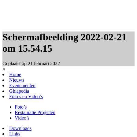
Schermafbeelding 2022-02-21
om 15.54.15
Geplaatst op
21 februari 2022
×
Home
Nieuws
Evenementen
Ghiapedia
Foto’s en Video’s
Foto’s
Restauratie Projecten
Video’s
Downloads
Links