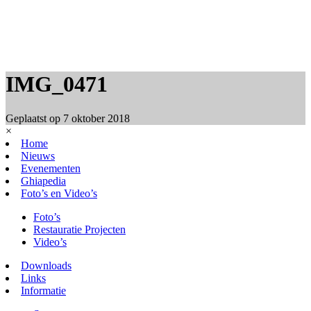
IMG_0471
Geplaatst op
7 oktober 2018
×
Home
Nieuws
Evenementen
Ghiapedia
Foto’s en Video’s
Foto’s
Restauratie Projecten
Video’s
Downloads
Links
Informatie