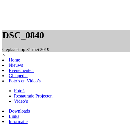
DSC_0840
Geplaatst op
31 mei 2019
×
Home
Nieuws
Evenementen
Ghiapedia
Foto’s en Video’s
Foto’s
Restauratie Projecten
Video’s
Downloads
Links
Informatie