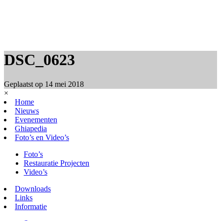
DSC_0623
Geplaatst op
14 mei 2018
×
Home
Nieuws
Evenementen
Ghiapedia
Foto’s en Video’s
Foto’s
Restauratie Projecten
Video’s
Downloads
Links
Informatie