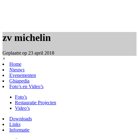
zv michelin
Geplaatst op
23 april 2018
×
Home
Nieuws
Evenementen
Ghiapedia
Foto’s en Video’s
Foto’s
Restauratie Projecten
Video’s
Downloads
Links
Informatie