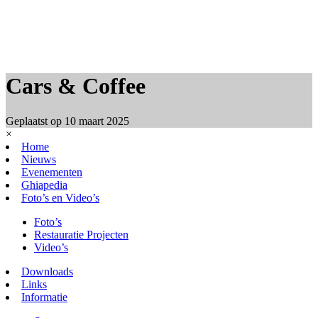
Cars & Coffee
Geplaatst op
10 maart 2025
×
Home
Nieuws
Evenementen
Ghiapedia
Foto’s en Video’s
Foto’s
Restauratie Projecten
Video’s
Downloads
Links
Informatie